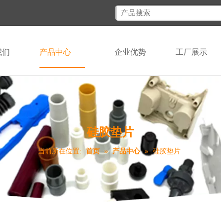
我们
产品中心
企业优势
工厂展示
硅胶垫片
当前所在位置:
首页
»
产品中心
»
硅胶垫片