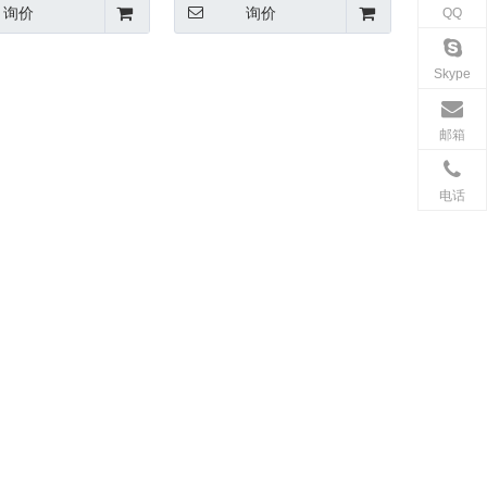
询价
询价
QQ
Skype
邮箱
电话