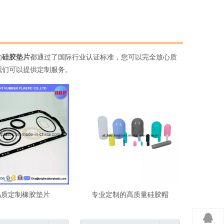
的
硅胶垫片
都通过了国际行业认证标准，您可以完全放心质
我们可以提供定制服务。
品质定制橡胶垫片
专业定制的高质量硅胶帽