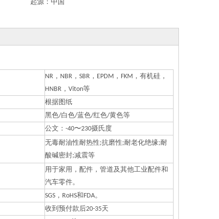
起源：
中国
NR，NBR，SBR，EPDM，FKM，有机硅，
HNBR，Viton等
根据图纸
黑色/白色/蓝色/红色/黄色等
公文：-40〜230摄氏度
无毒耐油性耐热性;抗磨性;耐老化绝缘;耐
酸碱密封;减震等
用于家用，配件，管道及其他工业配件和
汽车零件。
SGS，RoHS和FDA。
收到预付款后20-35天