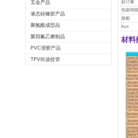
五金产品
起订量
包装明
液态硅橡胶产品
装船
聚氨酯成型品
Port
聚四氟乙烯制品
材料
PVC浸胶产品
TPV吹波纹管