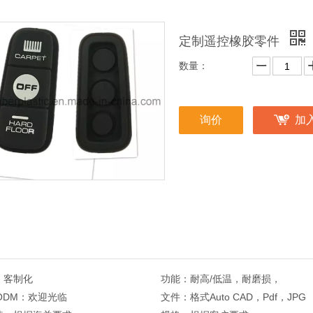
定制遥控橡胶零件
数量：
询价
加
：
客制化
功能：
耐高/低温，耐磨损，
 ODM：
欢迎光临
文件：
格式Auto CAD，Pdf，JPG