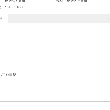
装：
根据海关要求
规格：
根据客户要求
码：
4016931000
述
 /工作环境
证
间