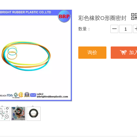
彩色橡胶O形圈密封
数量：
询价
加