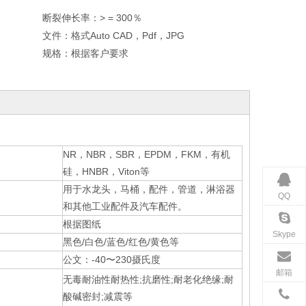
断裂伸长率：
> = 300％
文件：
格式Auto CAD，Pdf，JPG
规格：
根据客户要求
NR，NBR，SBR，EPDM，FKM，有机
硅，HNBR，Viton等
用于水龙头，马桶，配件，管道，淋浴器
QQ
和其他工业配件及汽车配件。
根据图纸
Skype
黑色/白色/蓝色/红色/黄色等
公文：-40〜230摄氏度
邮箱
无毒耐油性耐热性;抗磨性;耐老化绝缘;耐
酸碱密封;减震等