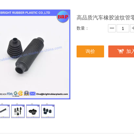
高品质汽车橡胶波纹管
数量：
询价
加