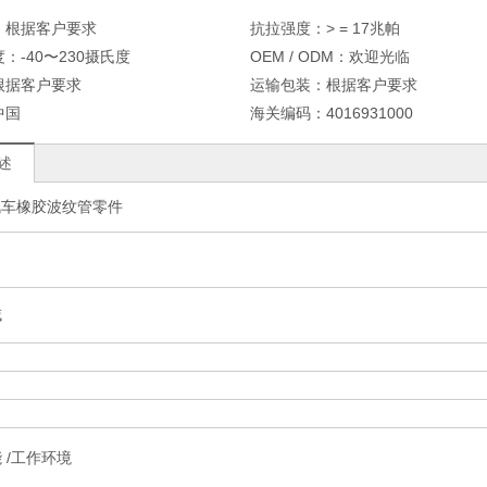
：
根据客户要求
抗拉强度：
> = 17兆帕
度：
-40〜230摄氏度
OEM / ODM：
欢迎光临
根据客户要求
运输包装：
根据客户要求
中国
海关编码：
4016931000
述
汽车橡胶波纹管零件
域
 /工作环境