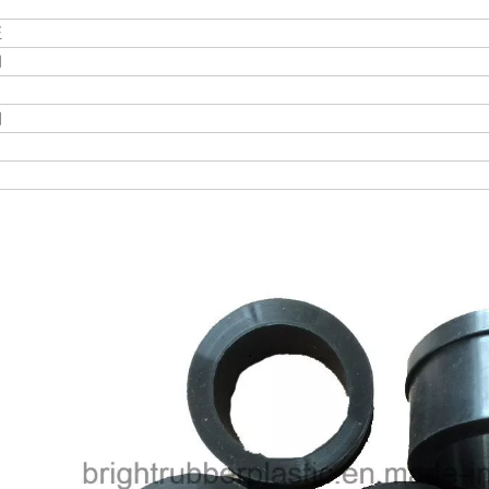
证
间
细