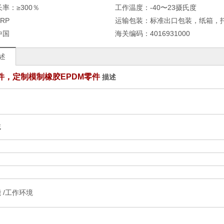
长率：
≥300％
工作温度：
-40〜23摄氏度
BRP
运输包装：
标准出口包装，纸箱，
中国
海关编码：
4016931000
述
件，定制模制橡胶EPDM零件
描述
域
 /工作环境