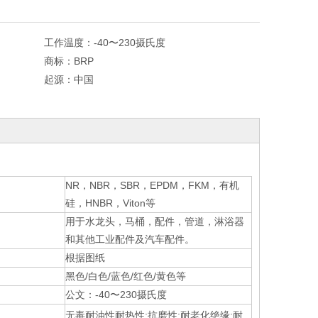
工作温度：
-40〜230摄氏度
商标：
BRP
起源：
中国
NR，NBR，SBR，EPDM，FKM，有机
硅，HNBR，Viton等
用于水龙头，马桶，配件，管道，淋浴器
和其他工业配件及汽车配件。
根据图纸
黑色/白色/蓝色/红色/黄色等
公文：-40〜230摄氏度
无毒耐油性耐热性;抗磨性;耐老化绝缘;耐