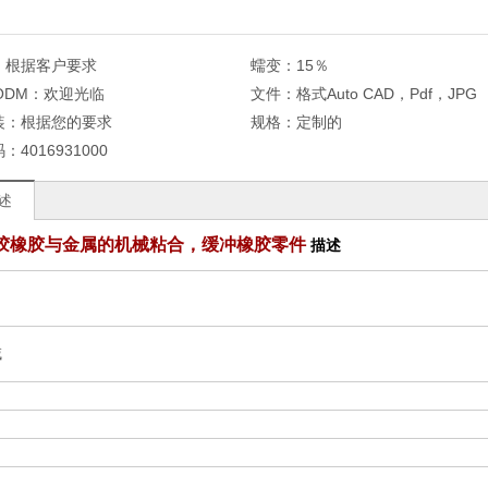
：
根据客户要求
蠕变：
15％
 ODM：
欢迎光临
文件：
格式Auto CAD，Pdf，JPG
装：
根据您的要求
规格：
定制的
码：
4016931000
述
胶橡胶与金属的机械粘合，缓冲橡胶零件
描述
域