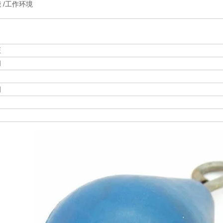
 /工作环境
证
间
细