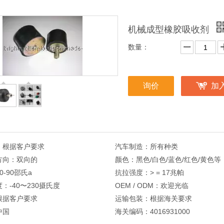
机械成型橡胶吸收剂
数量：
询价
加
：
根据客户要求
汽车制造：
所有种类
方向：
双向的
颜色：
黑色/白色/蓝色/红色/黄色等
30-90邵氏a
抗拉强度：
> = 17兆帕
度：
-40〜230摄氏度
OEM / ODM：
欢迎光临
根据客户要求
运输包装：
根据海关要求
中国
海关编码：
4016931000