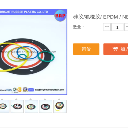
硅胶/氟橡胶/ EPDM / N
数量：
询价
加