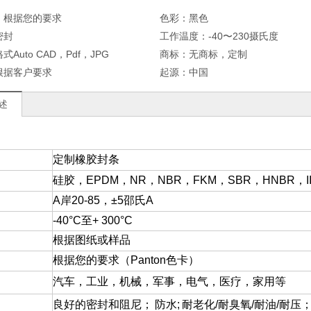
：
根据您的要求
色彩：
黑色
密封
工作温度：
-40〜230摄氏度
格式Auto CAD，Pdf，JPG
商标：
无商标，定制
根据客户要求
起源：
中国
述
定制橡胶封条
硅胶，EPDM，NR，NBR，FKM，SBR，HNBR，II
A岸20-85，
±5邵氏A
-40°C至+ 300°C
根据图纸或样品
根据您的要求（Panton色卡）
汽车，工业，机械，军事，电气，医疗，家用等
良好的密封和阻尼；
防水;
耐老化/耐臭氧/耐油/耐压