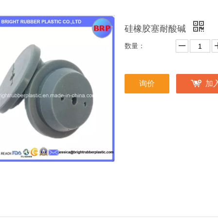
硅橡胶塞耐酸碱
数量：
询价
加