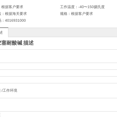
：
根据客户要求
工作温度：
-40〜150摄氏度
装：
根据海关要求
规格：
根据客户要求
码：
4016931000
述
胶塞耐酸碱
描述
 /工作环境
证